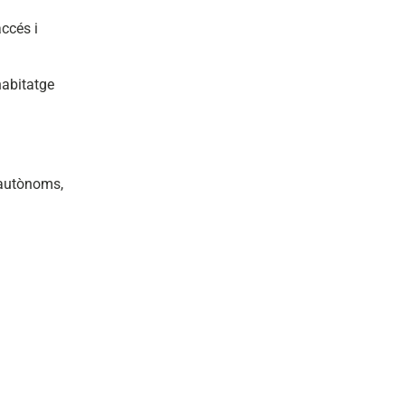
ccés i
habitatge
 autònoms,