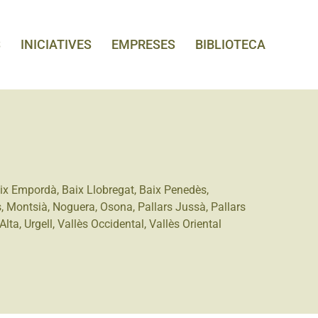
S
INICIATIVES
EMPRESES
BIBLIOTECA
ix Empordà
,
Baix Llobregat
,
Baix Penedès
,
s
,
Montsià
,
Noguera
,
Osona
,
Pallars Jussà
,
Pallars
Alta
,
Urgell
,
Vallès Occidental
,
Vallès Oriental