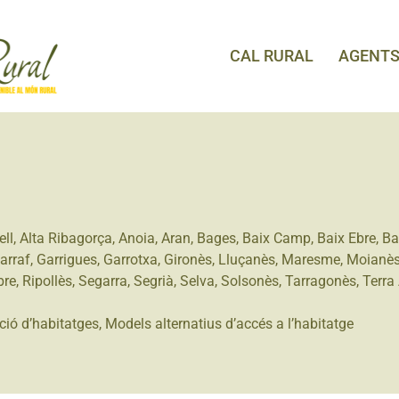
CAL RURAL
AGENT
ell
,
Alta Ribagorça
,
Anoia
,
Aran
,
Bages
,
Baix Camp
,
Baix Ebre
,
Ba
arraf
,
Garrigues
,
Garrotxa
,
Gironès
,
Lluçanès
,
Maresme
,
Moianè
bre
,
Ripollès
,
Segarra
,
Segrià
,
Selva
,
Solsonès
,
Tarragonès
,
Terra 
ció d’habitatges
,
Models alternatius d’accés a l’habitatge