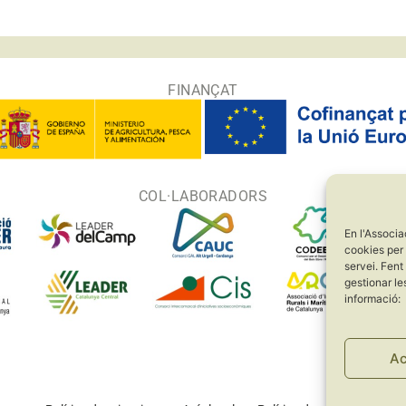
FINANÇAT
COL·LABORADORS
En l'Associa
cookies per 
servei. Fent
gestionar le
informació:
Ac