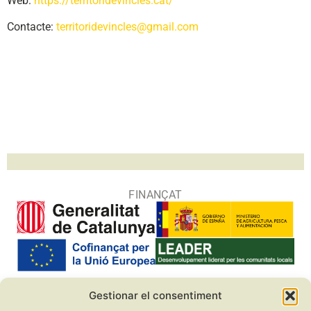
Web:
https://territoridevincles.cat/
Contacte:
territoridevincles@gmail.com
FINANÇAT
Gestionar el consentiment
COL·LABORADORS