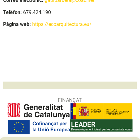
Correu electrònic:
gabibarbeta@coac.net
Telèfon:
679.424.190
Pàgina web:
https://ecoarquitectura.eu/
FINANÇAT