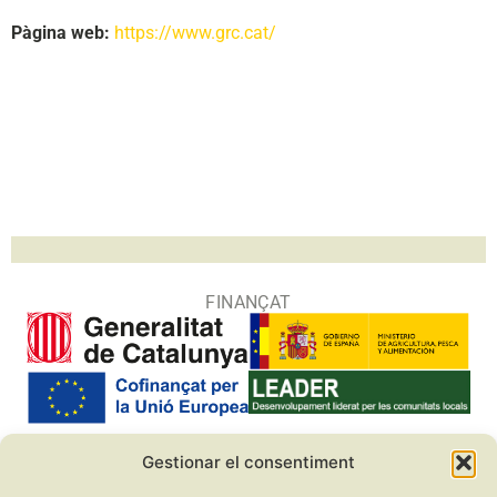
Pàgina web:
https://www.grc.cat/
FINANÇAT
Gestionar el consentiment
COL·LABORADORS