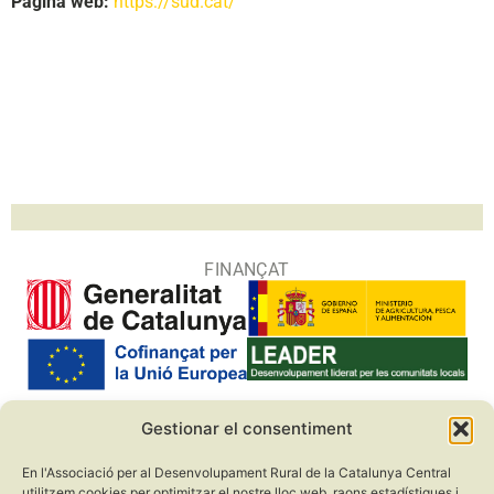
Pàgina web:
https://sud.cat/
FINANÇAT
Gestionar el consentiment
COL·LABORADORS
En l'Associació per al Desenvolupament Rural de la Catalunya Central
utilitzem cookies per optimitzar el nostre lloc web, raons estadístiques i