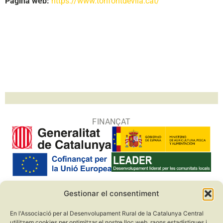
Pàgina web:
https://www.tonfontdevila.cat/
FINANÇAT
Gestionar el consentiment
COL·LABORADORS
En l'Associació per al Desenvolupament Rural de la Catalunya Central
utilitzem cookies per optimitzar el nostre lloc web, raons estadístiques i