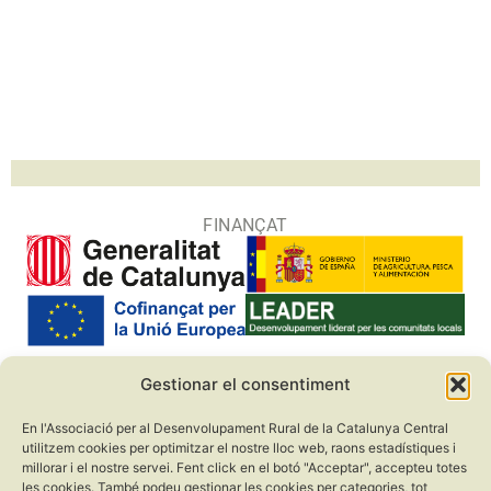
FINANÇAT
Gestionar el consentiment
COL·LABORADORS
En l'Associació per al Desenvolupament Rural de la Catalunya Central
utilitzem cookies per optimitzar el nostre lloc web, raons estadístiques i
millorar i el nostre servei. Fent click en el botó "Acceptar", accepteu totes
les cookies. També podeu gestionar les cookies per categories, tot