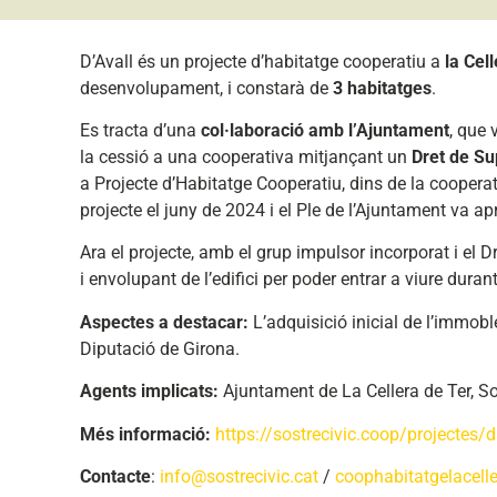
D’Avall és un projecte d’habitatge cooperatiu a
la Cel
desenvolupament, i constarà de
3 habitatges
.
Es tracta d’una
col·laboració amb l’Ajuntament
, que 
la cessió a una cooperativa mitjançant un
Dret de Su
a Projecte d’Habitatge Cooperatiu, dins de la coopera
projecte el juny de 2024 i el Ple de l’Ajuntament va apr
Ara el projecte, amb el grup impulsor incorporat i el Dr
i envolupant de l’edifici per poder entrar a viure duran
Aspectes a destacar:
L’adquisició inicial de l’immobl
Diputació de Girona.
Agents implicats:
Ajuntament de La Cellera de Ter, Sos
Més informació:
https://sostrecivic.coop/projectes/d
Contacte
:
info@sostrecivic.cat
/
coophabitatgelacel