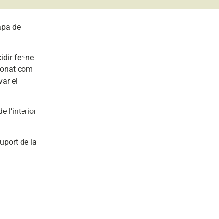
tapa de
idir fer-ne
tionat com
var el
e l’interior
uport de la