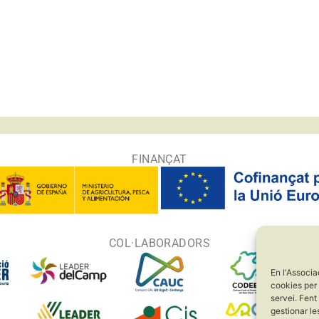
FINANÇAT
COL·LABORADORS
En l'Associa
cookies per 
servei. Fent
gestionar le