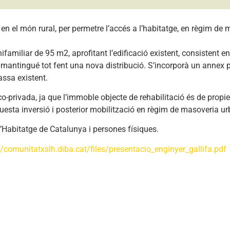
en el món rural, per permetre l’accés a l’habitatge, en règim de
ifamiliar de 95 m2, aprofitant l’edificació existent, consistent e
 mantingué tot fent una nova distribució. S’incorporà un annex p
assa existent.
-privada, ja que l’immoble objecte de rehabilitació és de propie
aquesta inversió i posterior mobilització en règim de masoveria u
’Habitatge de Catalunya i persones físiques.
s/comunitatxslh.diba.cat/files/presentacio_enginyer_gallifa.pdf