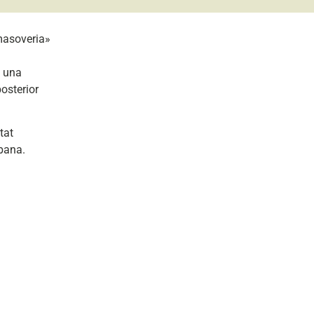
 masoveria»
n una
osterior
tat
rbana.