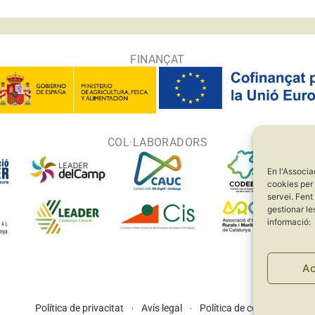
FINANÇAT
COL·LABORADORS
En l'Associa
cookies per 
servei. Fent
gestionar le
informació:
Ac
Política de privacitat
Avís legal
Política de cookies