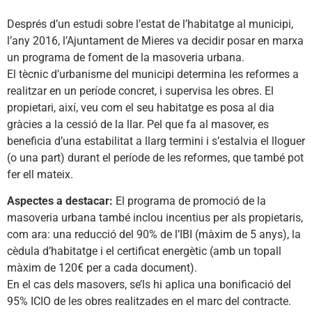
Després d’un estudi sobre l’estat de l’habitatge al municipi,
l’any 2016, l’Ajuntament de Mieres va decidir posar en marxa
un programa de foment de la masoveria urbana.
El tècnic d’urbanisme del municipi determina les reformes a
realitzar en un període concret, i supervisa les obres. El
propietari, així, veu com el seu habitatge es posa al dia
gràcies a la cessió de la llar. Pel que fa al masover, es
beneficia d’una estabilitat a llarg termini i s’estalvia el lloguer
(o una part) durant el període de les reformes, que també pot
fer ell mateix.
Aspectes a destacar:
El programa de promoció de la
masoveria urbana també inclou incentius per als propietaris,
com ara: una reducció del 90% de l’IBI (màxim de 5 anys), la
cèdula d’habitatge i el certificat energètic (amb un topall
màxim de 120€ per a cada document).
En el cas dels masovers, se’ls hi aplica una bonificació del
95% ICIO de les obres realitzades en el marc del contracte.