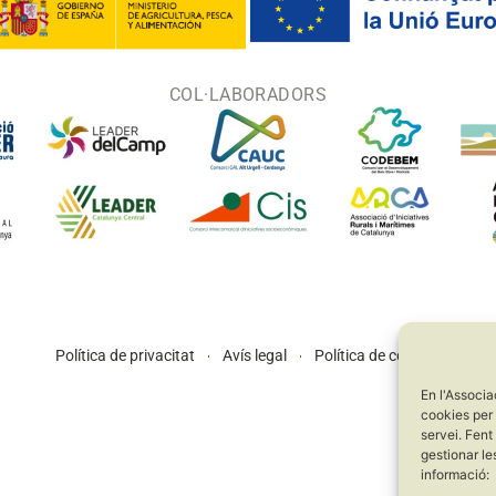
COL·LABORADORS
Política de privacitat
Avís legal
Política de cookies
En l'Associa
cookies per 
servei. Fent
gestionar le
informació: