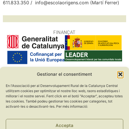
611.833.350 / info@escolaorigens.com (Martí Ferrer)
FINANÇAT
Gestionar el consentiment
COL·LABORADORS
En l'Associació per al Desenvolupament Rural de la Catalunya Central
utilitzem cookies per optimitzar el nostre lloc web, raons estadístiques i
millorar i el nostre servei. Fent click en el botó "Acceptar", accepteu totes
les cookies. També podeu gestionar les cookies per categories, tot
activant-les o desactivant-les. Per més informació:
Accepta