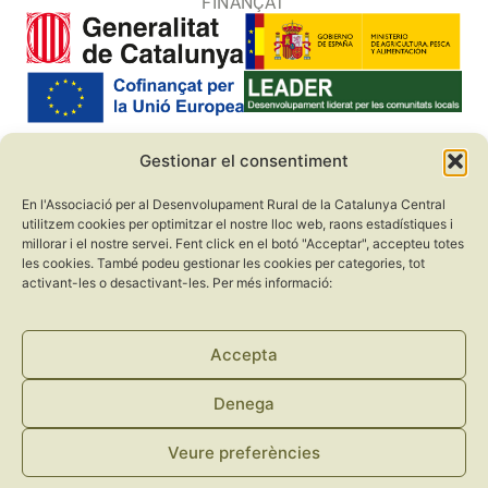
FINANÇAT
Gestionar el consentiment
COL·LABORADORS
En l'Associació per al Desenvolupament Rural de la Catalunya Central
utilitzem cookies per optimitzar el nostre lloc web, raons estadístiques i
millorar i el nostre servei. Fent click en el botó "Acceptar", accepteu totes
les cookies. També podeu gestionar les cookies per categories, tot
activant-les o desactivant-les. Per més informació:
Accepta
Denega
Veure preferències