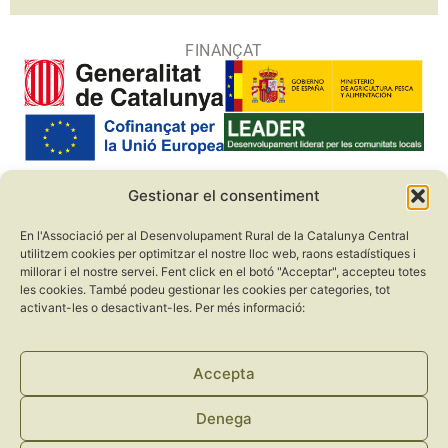
FINANÇAT
Gestionar el consentiment
COL·LABORADORS
En l'Associació per al Desenvolupament Rural de la Catalunya Central
utilitzem cookies per optimitzar el nostre lloc web, raons estadístiques i
millorar i el nostre servei. Fent click en el botó "Acceptar", accepteu totes
les cookies. També podeu gestionar les cookies per categories, tot
activant-les o desactivant-les. Per més informació:
Accepta
Denega