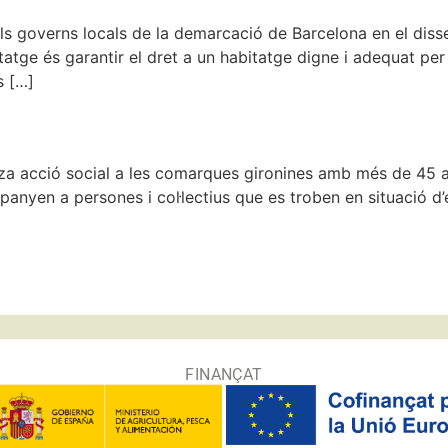
 als governs locals de la demarcació de Barcelona en el diss
tatge és garantir el dret a un habitatge digne i adequat per a
s […]
itza acció social a les comarques gironines amb més de 45 a
mpanyen a persones i col·lectius que es troben en situació d’e
FINANÇAT