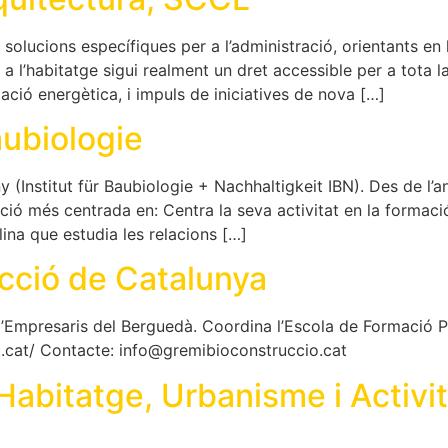
solucions específiques per a l’administració, orientants en 
s a l’habitatge sigui realment un dret accessible per a to
tació energètica, i impuls de iniciatives de nova […]
aubiologie
many (Institut für Baubiologie + Nachhaltigkeit IBN). Des de l
ió més centrada en: Centra la seva activitat en la formació, 
lina que estudia les relacions […]
cció de Catalunya
d’Empresaris del Berguedà. Coordina l’Escola de Formació Pr
.cat/ Contacte: info@gremibioconstruccio.cat
Habitatge, Urbanisme i Activit