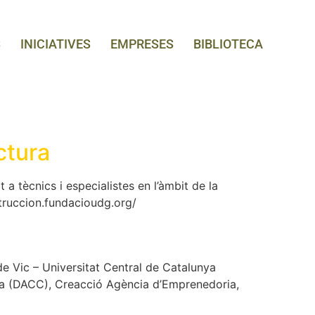
S
INICIATIVES
EMPRESES
BIBLIOTECA
ctura
a tècnics i especialistes en l’àmbit de la
struccion.fundacioudg.org/
de Vic – Universitat Central de Catalunya
nya (DACC), Creacció Agència d’Emprenedoria,