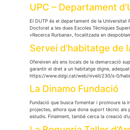
UPC – Departament d’Ur
El DUTP és el departament de la Universitat 
Doctorat a les dues Escoles Tècniques Superi
«Recerca Rurbana», focalitzada en despoblam
Servei d’habitatge de 
Ofereixen als ens locals de la demarcació sup
garantir el dret a un habitatge digne, adequat 
https://www.ddgi.cat/web/nivell/230/s-0/habi
La Dinamo Fundació
Fundació que busca fomentar i promoure la im
projectes, alhora que dona suport tècnic als 
estudis. Finalment, també cerca la creació d’
La Boqueria Taller d’A