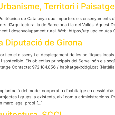
banisme, Territori i Paisatg
Politècnica de Catalunya que imparteix els ensenyaments d
ors d’Arquitectura: la de Barcelona i la del Vallès. Aquest
ent i desenvolupament rural. Web: https://utp.upc.edu/ca 
la Diputació de Girona
ort en el disseny i el desplegament de les polítiques locals
i sostenible. Els objectius principals del Servei són els se
tatge Contacte: 972.184.856 / habitatge@ddgi.cat (Natàlia 
plantació del model cooperatiu d’habitatge en cessió d’ús.
projectes i grups ja existents, així com a administracions. 
un marc legal propi […]
rquitectura, SCCL