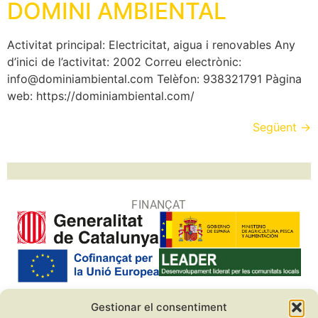
DOMINI AMBIENTAL
Activitat principal: Electricitat, aigua i renovables Any
d’inici de l’activitat: 2002 Correu electrònic:
info@dominiambiental.com Telèfon: 938321791 Pàgina
web: https://dominiambiental.com/
Següent
→
FINANÇAT
Gestionar el consentiment
COL·LABORADORS