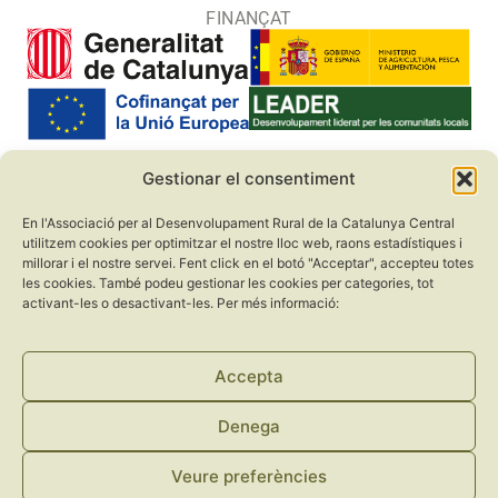
FINANÇAT
Gestionar el consentiment
COL·LABORADORS
En l'Associació per al Desenvolupament Rural de la Catalunya Central
utilitzem cookies per optimitzar el nostre lloc web, raons estadístiques i
millorar i el nostre servei. Fent click en el botó "Acceptar", accepteu totes
les cookies. També podeu gestionar les cookies per categories, tot
activant-les o desactivant-les. Per més informació:
Accepta
Denega
Veure preferències